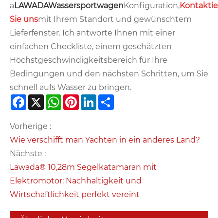
a
LAWADA
Wassersportwagen
Konfiguration,
Kontakti
Sie uns
mit Ihrem Standort und gewünschtem
Lieferfenster. Ich antworte Ihnen mit einer
einfachen Checkliste, einem geschätzten
Höchstgeschwindigkeitsbereich für Ihre
Bedingungen und den nächsten Schritten, um Sie
schnell aufs Wasser zu bringen.
Facebook
X
WhatsApp
Pinterest
LinkedIn
Share
Vorherige :
Wie verschifft man Yachten in ein anderes Land?
Nächste :
Lawada® 10,28m Segelkatamaran mit
Elektromotor: Nachhaltigkeit und
Wirtschaftlichkeit perfekt vereint