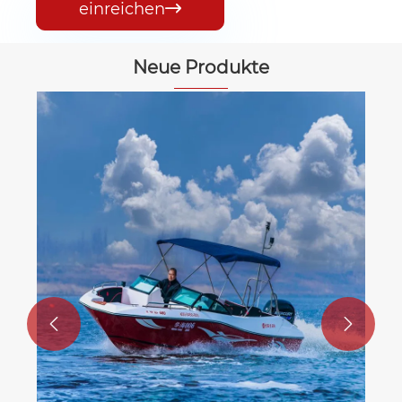
einreichen

Neue Produkte
11,8m Touristen -Passagiersegelboot
Mehr sehen >>

