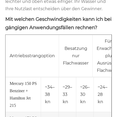
leichter und oben etwas eifriger. Ihr Wasser und
Ihre Nutzlast entscheiden über den Gewinner.
Mit welchen Geschwindigkeiten kann ich bei
gängigen Anwendungsfällen rechnen?
Fünf
Besatzung
Erwachs
Antriebsstrangoption
nur
plus
Flachwasser
Ausrüstu
Flachwas
Mercury 150 PS
~34–
~29–
~26–
~24–
Benziner +
38
33
30
28
Hamilton Jet
kn
kn
kn
kn
215