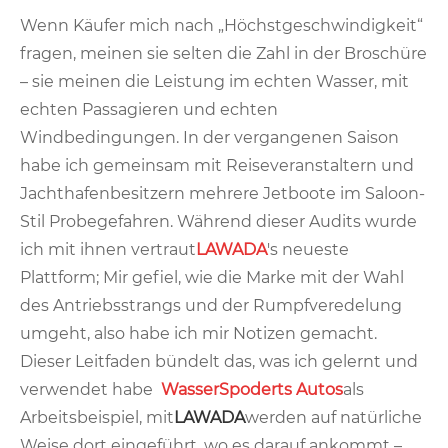
Wenn Käufer mich nach „Höchstgeschwindigkeit“
fragen, meinen sie selten die Zahl in der Broschüre
– sie meinen die Leistung im echten Wasser, mit
echten Passagieren und echten
Windbedingungen. In der vergangenen Saison
habe ich gemeinsam mit Reiseveranstaltern und
Jachthafenbesitzern mehrere Jetboote im Saloon-
Stil Probegefahren. Während dieser Audits wurde
ich mit ihnen vertraut
LAWADA
's neueste
Plattform; Mir gefiel, wie die Marke mit der Wahl
des Antriebsstrangs und der Rumpfveredelung
umgeht, also habe ich mir Notizen gemacht.
Dieser Leitfaden bündelt das, was ich gelernt und
verwendet habe
Wasser
S
p
oder
ts Autos
als
Arbeitsbeispiel, mit
LAWADA
werden auf natürliche
Weise dort eingeführt, wo es darauf ankommt –