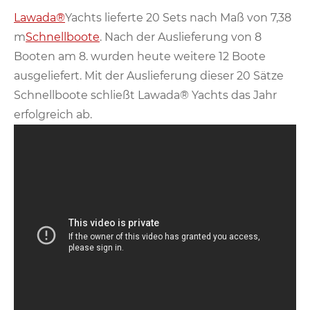
Lawada®
Yachts lieferte 20 Sets nach Maß von 7,38
m
Schnellboote
. Nach der Auslieferung von 8
Booten am 8. wurden heute weitere 12 Boote
ausgeliefert. Mit der Auslieferung dieser 20 Sätze
Schnellboote schließt Lawada® Yachts das Jahr
erfolgreich ab.