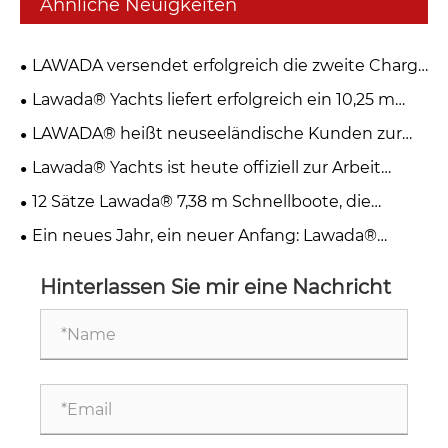
Ähnliche Neuigkeiten
LAWADA versendet erfolgreich die zweite Charge
von 10 Einheiten 255 Schnellbooten
Lawada® Yachts liefert erfolgreich ein 10,25 m
langes Katamaran-Passagiersegelboot aus
LAWADA® heißt neuseeländische Kunden zur
Inspektion und Besichtigung willkommen
Lawada® Yachts ist heute offiziell zur Arbeit
zurückgekehrt – Willkommen bei Visit &
12 Sätze Lawada® 7,38 m Schnellboote, die
Collaborate
speziell für Landschaftsszenarien angepasst
Ein neues Jahr, ein neuer Anfang: Lawada®
wurden, wurden offiziell ausgeliefert.
Yachts bereit für 2026
Hinterlassen Sie mir eine Nachricht